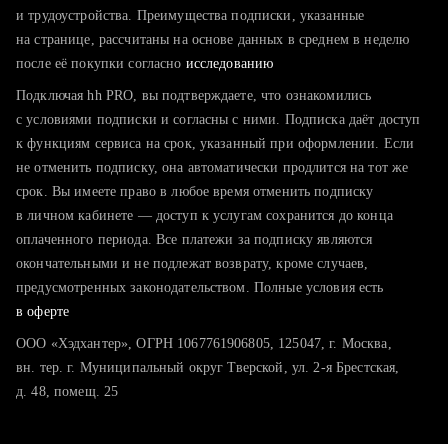
тратите много времени на поиск и вручную поднимаете
и трудоустройства. Преимущества подписки, указанные
резюме
на странице, рассчитаны на основе данных в среднем в неделю
после её покупки согласно
хотите сравнить себя с конкурентами и оценить шансы
исследованию
Подключая hh PRO, вы подтверждаете, что ознакомились
с условиями подписки и согласны с ними. Подписка даёт доступ
к функциям сервиса на срок, указанный при оформлении. Если
не отменить подписку, она автоматически продлится на тот же
срок. Вы имеете право в любое время отменить подписку
в личном кабинете — доступ к услугам сохранится до конца
оплаченного периода. Все платежи за подписку являются
окончательными и не подлежат возврату, кроме случаев,
предусмотренных законодательством. Полные условия есть
в оферте
ООО «Хэдхантер», ОГРН 1067761906805, 125047, г. Москва,
вн. тер. г. Муниципальный округ Тверской, ул. 2-я Брестская,
д. 48, помещ. 25