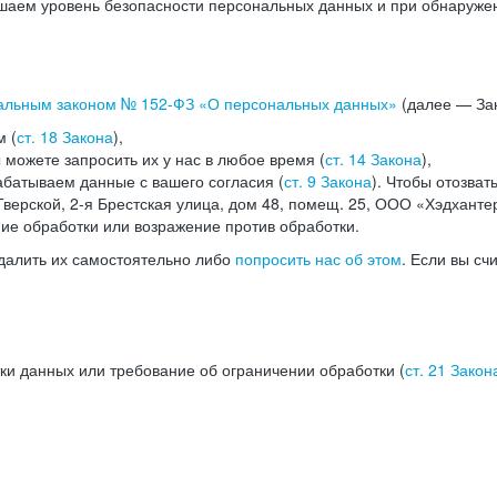
аем уровень безопасности персональных данных и при обнаружени
альным законом №
152-ФЗ
«О персональных данных»
(далее — Зак
м (
ст. 18 Закона
),
можете запросить их у нас в любое время (
ст. 14 Закона
),
абатываем данные с вашего согласия (
ст. 9 Закона
). Чтобы отозват
верской, 2-я Брестская улица, дом 48, помещ. 25, ООО «Хэдханте
ние обработки или возражение против обработки.
далить их самостоятельно либо
попросить нас об этом
. Если вы сч
ки данных или требование об ограничении обработки (
ст. 21 Закон