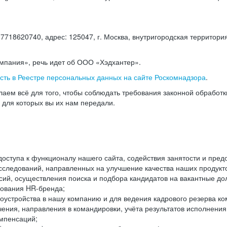
18620740, адрес: 125047, г. Москва, внутригородская территория
омпания», речь идет об ООО «Хэдхантер».
есть в Реестре персональных данных на сайте Роскомнадзора
.
аем всё для того, чтобы соблюдать требования законной обработ
, для которых вы их нам передали.
ступа к функционалу нашего сайта, содействия занятости и пред
следований, направленных на улучшение качества наших продуктов
ий, осуществления поиска и подбора кандидатов на вакантные дол
ования HR-бренда;
оустройства в нашу компанию и для ведения кадрового резерва ко
чения, направления в командировки, учёта результатов исполнени
омпенсаций;