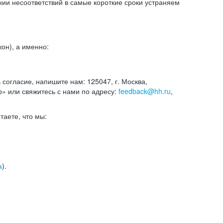
и несоответствий в самые короткие сроки устраняем
он), а именно:
ь согласие, напишите нам: 125047, г. Москва,
р» или свяжитесь с нами по адресу:
feedback@hh.ru
,
итаете, что мы:
а
).