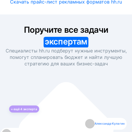
Скачать прайс-лист рекламных форматов hh.ru
Поручите все задачи
экспертам
Специалисты hh.ru подберут нужные инструменты,
помогут спланировать бюджет и найти лучшую
стратегию для ваших
бизнес-задач
+ ещё
4
эксперта
Екатерина Лазаренко
Александр Кулагин
Даниил Макаров
Борис Кашко
Юлия Изоитко