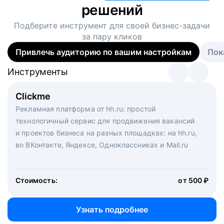
решений
Подберите инструмент для своей
бизнес-задачи
за пару кликов
Привлечь аудиторию по вашим настройкам
Пок
Инструменты
Инструменты
Инструменты
Виртуальный рекрутер
Clickme
Вакансия дня
Массовый подбор под ключ. Решите, сколько
Рекламная платформа от hh.ru: простой
Рекламный формат для вакансий на главной странице
кандидатов и когда вам нужно, и за дело возьмутся
технологичный сервис для продвижения вакансий
hh.ru. Увеличивает количество откликов
маркетологи, рекрутеры и проектные менеджеры
и проектов бизнеса на разных площадках: на hh.ru,
hh.ru с целым набором digital-инструментов
во ВКонтакте, Яндексе, Одноклассниках и Mail.ru
Стоимость:
от 200 000 ₽
Узнать подробнее
Стоимость:
от 500 ₽
Узнать подробнее
Узнать подробнее