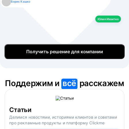
Борис Кашко
Юлия Изоитко
Александр Кулагин
Даниил Макаров
Екатерина Лазаренко
Юлия Изоитко
Получить решение для компании
Поддержим и
всё
расскажем
Статьи
Делимся новостями, историями клиентов и советами
про рекламные продукты и платформу Clickme