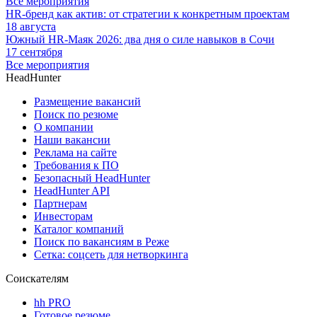
Все мероприятия
HR-бренд как актив: от стратегии к конкретным проектам
18 августа
Южный HR-Маяк 2026: два дня о силе навыков в Сочи
17 сентября
Все мероприятия
HeadHunter
Размещение вакансий
Поиск по резюме
О компании
Наши вакансии
Реклама на сайте
Требования к ПО
Безопасный HeadHunter
HeadHunter API
Партнерам
Инвесторам
Каталог компаний
Поиск по вакансиям в Реже
Сетка: соцсеть для нетворкинга
Соискателям
hh PRO
Готовое резюме