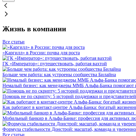
Жизнь в компании
Все статьи
«Каргилл» в России: почва для роста
ГК «Император»: путешествовать, работая вахтой
Больше чем работа: как устроены сообщества Билайна
Немалый бизнес: как менеджеры ММБ Альфа-Банка помогают 
Помощь не по скрипту: 5 историй поддержки и представителей
Как работают в контакт-центре Альфа-Банка: богатый жизненн
Мобильный банкир в Альфа-Банке: профессия для активных л
Формула стабильности Донстрой: масштаб, команда и уверенно
Все статьи