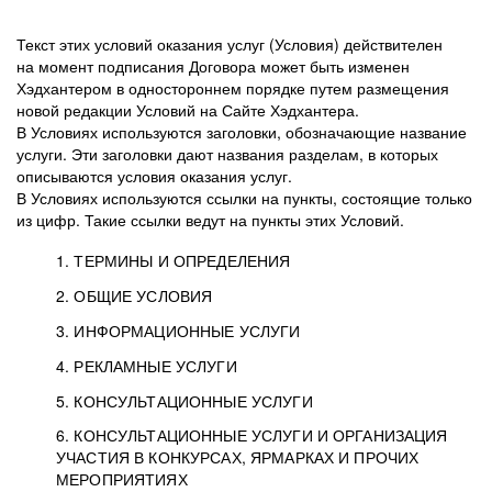
Текст этих условий оказания услуг (Условия) действителен
на момент подписания Договора может быть изменен
Хэдхантером в одностороннем порядке путем размещения
новой редакции Условий на Сайте Хэдхантера.
В Условиях используются заголовки, обозначающие название
услуги. Эти заголовки дают названия разделам, в которых
описываются условия оказания услуг.
В Условиях используются ссылки на пункты, состоящие только
из цифр. Такие ссылки ведут на пункты этих Условий.
1. ТЕРМИНЫ И ОПРЕДЕЛЕНИЯ
2. ОБЩИЕ УСЛОВИЯ
3. ИНФОРМАЦИОННЫЕ УСЛУГИ
1.1. Хэдхантер, или
Хэдхантер, ООО
4. РЕКЛАМНЫЕ УСЛУГИ
HeadHunter, или
«Хэдхантер», ИНН
2.1. Типы и статусы регистрации
5. КОНСУЛЬТАЦИОННЫЕ УСЛУГИ
Исполнитель
7718620740, адрес:
Типы регистрации
3.1. Предоставление доступа к базе данных
2.2. Активация услуг
6. КОНСУЛЬТАЦИОННЫЕ УСЛУГИ И ОРГАНИЗАЦИЯ
125047, г. Москва,
резюме с предложениями Соискателей
Описание и активация
УЧАСТИЯ В КОНКУРСАХ, ЯРМАРКАХ И ПРОЧИХ
2.1.1. Заказчику может быть присвоен один
4.0. Общие условия оказания рекламных услуг
внутригородская
о трудоустройстве с возможностью просмотра
МЕРОПРИЯТИЯХ
из Типов регистраций.
территория
4.0.1. Хэдхантер оказывает Заказчику услугу